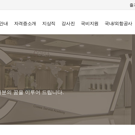
즐
안내
자격증소개
지상직
강사진
국비지원
국내/외항공사
분의 꿈을 이루어 드립니다.