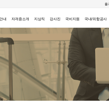
즐
안내
자격증소개
지상직
강사진
국비지원
국내/외항공사