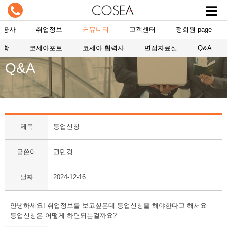
항공사
취업정보
커뮤니티
고객센터
정회원 page
사항
코세아포토
코세아 협력사
면접자료실
Q&A
Q&A
제목
등업신청
글쓴이
권민경
날짜
2024-12-16
안녕하세요! 취업정보를 보고싶은데 등업신청을 해야한다고 해서요
등업신청은 어떻게 하면되는걸까요?