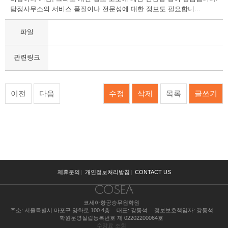
탐정사무소의 서비스 품질이나 전문성에 대한 정보도 필요합니...
파일
관련링크
이전
다음
수정
삭제
목록
글쓰기
제휴문의
|
개인정보처리방침
|
CONTACT US
코세아항공승무원학원
주소: 서울특별시 마포구 양화로 100 4층
대표: 강동석
정보보호책임자: 강동석
학원운영설립등록번호 제 02202200064호
수강료 조회