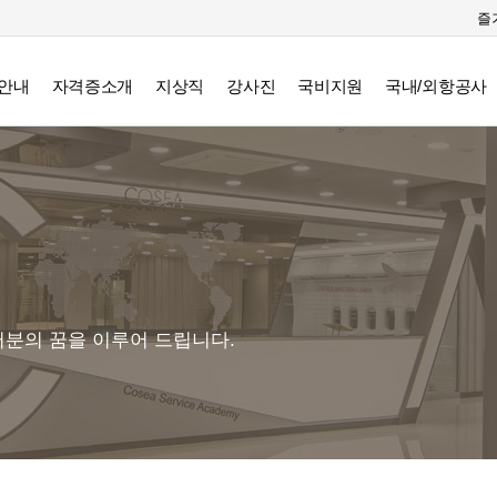
즐
안내
자격증소개
지상직
강사진
국비지원
국내/외항공사
분의 꿈을 이루어 드립니다.